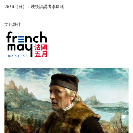
28/6（日）：映後談講者李康廷
文化夥伴