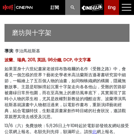
訂閱
Eng
Eng
中文
最新消息
磨坊與十字架
節目
導演
:
李治馬祖斯基
放映時間表
波蘭、瑞典, 2011, 英語, 96分鐘, DCP, 中文字幕
購票須知
如果置身十六世紀畫家老彼得布魯格爾的名作《受難之路》中，會
看見一個怎樣的世界？藝術史學者米高法蘭斯吉遜著書研究當中細
優惠計劃
節，一幅繪上了五百個人物的油畫，如同蜘蛛織網的構圖，隱藏無
數故事。主題是耶穌揹起沉重十字架走向各各他山，受難的苦路卻
被庸碌日常所包圍，而在至高無上的磨坊風車底下，其實展現了當
前期節目
時小人物的眾生相，尤其是政權對新教徒的殘酷迫害。波蘭導演馬
祖斯基就讓畫中人物都活過來，以電影作畫布，重新演繹藝術經
典，結合電腦特技，生動還原畫家創作時目睹的社會狀況，邀請觀
眾親歷其境去感受及沉思。
13/6（六）免費放映：5月26日上午10時起於電影節發燒友網站接受
公眾網上報名。名額先到先得，額滿即止。請按
此
網上報名。