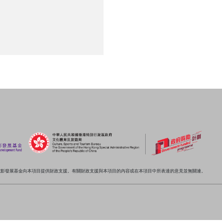
電影發展基金向本項目提供財政支援。有關財政支援與本項目的內容或在本項目中所表達的意見並無關連。