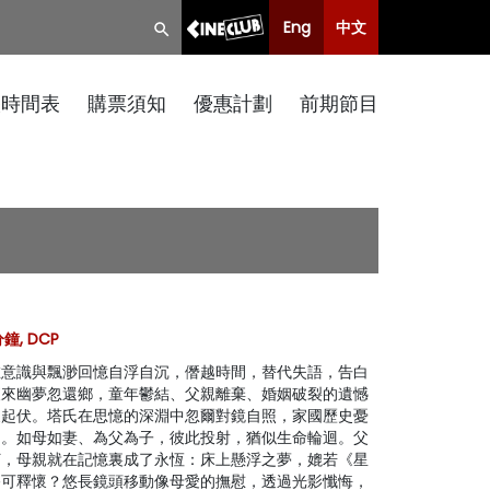
Eng
中文
映時間表
購票須知
優惠計劃
前期節目
鐘, DCP
在意識與飄渺回憶自浮自沉，僭越時間，替代失語，告白
夜來幽夢忽還鄉，童年鬱結、父親離棄、婚姻破裂的遺憾
擾起伏。塔氏在思憶的深淵中忽爾對鏡自照，家國歷史憂
出。如母如妻、為父為子，彼此投射，猶似生命輪迴。父
朽，母親就在記憶裏成了永恆：床上懸浮之夢，媲若《星
終可釋懷？悠長鏡頭移動像母愛的撫慰，透過光影懺悔，