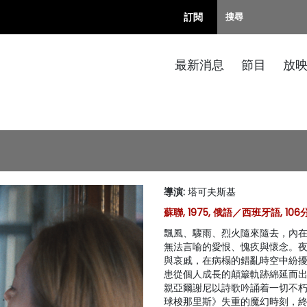
訂閱
最新消息
節目
放
導演
:
塔可夫斯基
蘇聯, 1975, 俄語／西班牙語, 106分
飄風、驟雨、烈火隨來隨去，內
無法言喻的愛恨、愧疚與懷念。
與哀戚，在病榻的錯亂時空中紛
患從個人成長的顛簸軌跡綿延而
親亞爾謝尼以詩歌吟誦着一切不
球梭那里斯》失重的魔幻時刻，