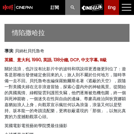
訂閱
Eng
Eng
中文
最新消息
情陷撒哈拉
節目
導演
:
貝納杜貝托魯奇
放映時間表
英國、意大利, 1990, 英語, 138分鐘, DCP, 中文字幕, III級
購票須知
關於流浪，也許沒有比影片中的波特和琪說得更透徹更到位了：遊
客是那種出發便確定會回來的人；旅人則不屬於任何地方，隨時準
優惠計劃
備一去不回。貝托魯奇改編保羅鮑爾斯名著《遮蔽的天空》，跟隨
一對美國夫婦在北非浪遊冒險，探索心靈內外的神秘風景。從開始
的異國風情、綠帽疑雲到護照失竊，他們逐漸被危機包圍，終一個
前期節目
與死神親吻，一個迷失在性與自由的邊緣。尊麥高維治與狄寶娜穎
嘉猶如浪人上身，向觀眾宣示瘋狂何以為浪蕩，浪蕩又何以是堅
持。坂本龍一的奇蹟流配樂，更將欲蔽還現的「那個」，以無比真
實的力度撼動觀眾心頭。
英國電影電視藝術學院獎最佳攝影