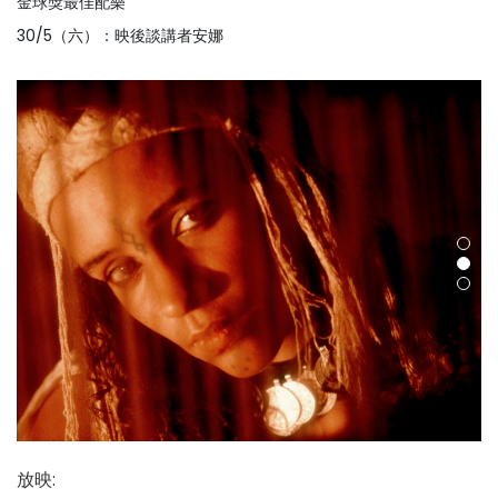
金球獎最佳配樂
30/5（六）：映後談講者安娜
放映
: