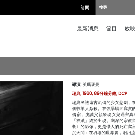
訂閱
最新消息
節目
放
導演
:
英瑪褒曼
瑞典, 1960, 89分鐘分鐘, DCP
瑞典民謠遠古流傳的少女悲劇，
個牧羊人姦殺。在強暴場面寫實
借宿，虔誠父親發現女兒遇害真
「神蹟」終於出現。幽深的宗教
餐》的影像，更是懾人的死亡寓
沉天問：在坍塌的世界裏，汨汨