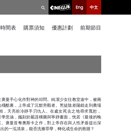
Eng
中文
映時間表
購票須知
優惠計劃
前期節目
在褒曼手心化作對神的叩問。純潔少女往教堂途中，被兩
的殘酷裏，上帝成了沉默旁觀者。兇徒陰差陽錯走到農場
相，天亮前冷靜手刃仇人。在處女死去之地尋求寬恕，
哲學意涵，鑴刻於嚴謹構圖與寧靜畫面，恍若《最後的晚
言。褒曼首奪奧斯卡之作，對上帝存在與人性矛盾提出深
流出的一泓清泉，能否洗滌罪孽，轉化成生命的救贖？