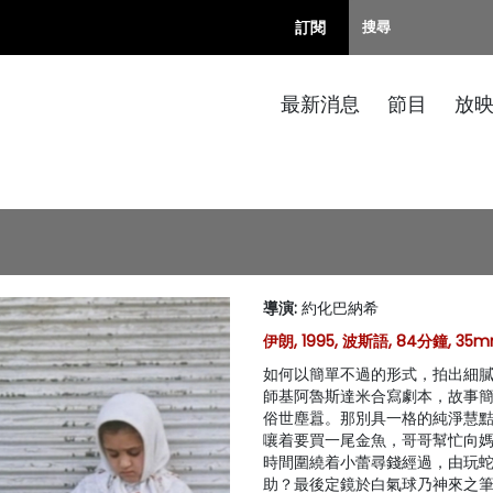
訂閱
最新消息
節目
放
導演
:
約化巴納希
伊朗, 1995, 波斯語, 84分鐘, 3
如何以簡單不過的形式，拍出細
師基阿魯斯達米合寫劇本，故事
俗世塵囂。那別具一格的純淨慧
嚷着要買一尾金魚，哥哥幫忙向
時間圍繞着小蕾尋錢經過，由玩
助？最後定鏡於白氣球乃神來之