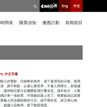
Eng
中文
映時間表
購票須知
優惠計劃
前期節目
5mm, 中文字幕
膩動人的電影，巴納希的首作，成了最漂亮的示範。跟恩
簡潔，調子輕鬆，以童心看世界，不避人間煙火，卻過濾
黠，讓伊朗兒童片在國際影壇打響名堂。過年前夕，小蕾
媽媽討來一張鈔票，可惜她在路上丟了。樸實鏡頭以真實
蛇賣藝人到沒錢回家的大兵，誰不懷好意，誰又善心相
筆，超越小品格局，留下餘韻省思。