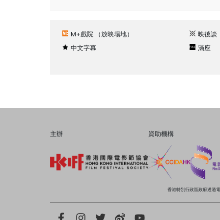
M+戲院
（放映場地）
映後談
中文字幕
滿座
主辦
資助機構
香港特別行政區政府透過