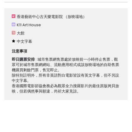
香港藝術中心古天樂電影院
（放映場地）
K11 Art House
大館
中文字幕
注意事項
即日購票安排
: 城市售票網售票處於放映前一小時停止售票，觀
眾可於城市售票網網站、流動應用程式或該放映場地的自助售票
機購買剩餘門票，售完即止。
除特別註明外，所有非英語對白電影皆設有英文字幕，但不另設
中文字幕。
香港國際電影節協會務必為觀眾全力搜羅影片的最佳原版拷貝放
映，但若偶然事與願違，尚祈大家見諒。