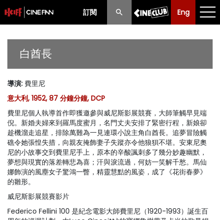
訂閱
Eng
Eng
中文
最新消息
白酋長
節目
導演
:
費里尼
放映時間表
意大利, 1952, 87 分鐘分鐘, DCP
購票須知
費里尼個人執導首作即獲邀參與威尼斯影展競賽，大師筆觸早見端
倪。新婚夫婦來到羅馬度蜜月，名門丈夫安排了緊密行程，新娘卻
優惠計劃
趁機溜走追星，排除萬難為一見連環小說主角白酋長。追夢冒險觸
礁令她張惶失措，向親友掩飾妻子失蹤亦令他狼狽不堪。安東尼奧
尼的小故事交到費里尼手上，原本的辛酸諷刺多了幾分妙趣幽默，
前期節目
夢想與現實的落差轉悲為喜；汗與淚流過，何妨一笑解千愁。馬仙
娜飾演的風塵女子驚鴻一瞥，精靈慧黠的風姿，成了《花街春夢》
的雛形。
威尼斯影展競賽影片
Federico Fellini 100 是紀念電影大師費里尼（1920-1993）誕生百