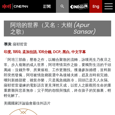
訂閱
Eng
Eng
中文
最新消息
阿培的世界（又名：大樹
(Apur
之歌）
Sansar)
節目
導演
:
薩耶哲雷
放映時間表
印度, 1959, 孟加拉語, 106分鐘, DCP, 黑白, 中文字幕
購票須知
「阿培三部曲」壓卷之作，以離合聚散的流轉，詠嘆死生乃夜旦之
常。步入複雜的成人世界，阿培寄情寫作之餘，要獨對生活的千頭
優惠計劃
萬緒：沒錢升學、房東催租、工作更難找。獲邀參加婚禮，豈料新
郎突然發瘋，阿培被情急鄉親選中為後補夫婿，趕及吉時前完婚。
嚐到新婚甜蜜，雖貧亦樂，只是風急鐵路冷，回頭已是天人永隔。
前期節目
薩耶哲雷凝練的電影語言更見渾然天成，以哲人之眼觀照生命的重
重磨難與悲喜無奈；父子間的怨恨與愧疚，終在孩子的笑臉裏，輕
輕化解了。
美國國家評論協會最佳外語片