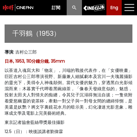
訂閱
Eng
Eng
中文
最新消息
千羽鶴（1953）
節目
導演
:
吉村公三郎
放映時間表
日本, 1953, 110分鐘分鐘, 35mm
購票須知
以茶道入魂寫大和「物哀」，川端的戰後代表作，在「女優映畫」
巨匠吉村公三郎導演視野、新藤兼人細膩劇本及宮川一夫瑰麗攝影
優惠計劃
的靈光下，美得令人神魂顛倒。當代女優的魅力，穿透黑白光影傾
瀉而來：木暮實千代呷着黑碗綠茶，「像春天發綠意似的」魅惑，
投射太田夫人對情夫的痴纏，令其兒子沉溺得無法自拔；一隻依附
前期節目
着愛慾幽靈的瓷茶杯，牽動一對父子與一對母女間的纏綿悱惻，是
美還是妖艷？將文字裏鏡花水月的暗示美，幻化凄迷光影意象，雕
琢成文學及電影上完美藝術經典。
東京記者協會藍絲帶獎最佳攝影
12.5（日）：映後談講者劉偉霖