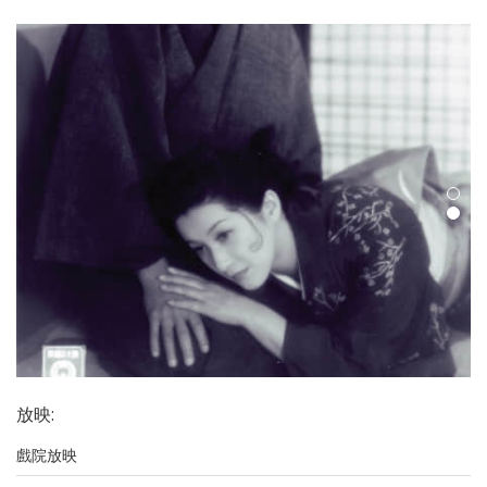
放映
:
戲院放映