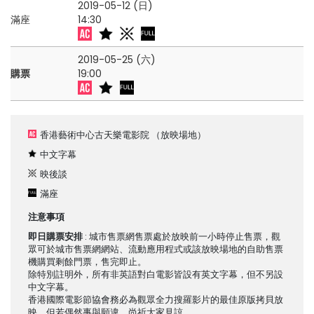
2019-05-12 (日)
滿座
14:30
2019-05-25 (六)
購票
19:00
香港藝術中心古天樂電影院
（放映場地）
中文字幕
映後談
滿座
注意事項
即日購票安排
: 城市售票網售票處於放映前一小時停止售票，觀
眾可於城市售票網網站、流動應用程式或該放映場地的自助售票
機購買剩餘門票，售完即止。
除特別註明外，所有非英語對白電影皆設有英文字幕，但不另設
中文字幕。
香港國際電影節協會務必為觀眾全力搜羅影片的最佳原版拷貝放
映，但若偶然事與願違，尚祈大家見諒。