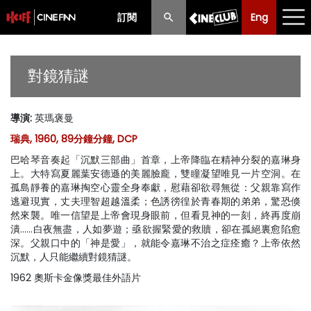
訂閱
Eng
Eng
中文
最新消息
對鏡猜謎
節目
導演
:
英瑪褒曼
放映時間表
瑞典, 1960, 89分鐘分鐘, DCP
購票須知
巴哈琴音奏起「沉默三部曲」首章，上帝降臨在精神分裂的嘉琳身
上。大特寫夏麗葉安德遜的美麗臉龐，雙瞳凝望唯見一片空洞。在
優惠計劃
孤島靜養的嘉琳掏空心靈全身奉獻，慰藉卻欲尋無從：父親靠寫作
逃避現實，丈夫理智超越溫柔；色誘徬徨於青春期的弟弟，驚恐倏
然來襲。唯一信望是上帝會現身眼前，但看見神的一刻，終再度崩
前期節目
潰……白夜無盡，人如夢遊；亟欲握緊愛的救贖，卻在孤絕裏愈陷愈
深。父親口中的「神是愛」，就能令嘉琳不治之症痊癒？上帝依然
沉默，人只能繼續對鏡猜謎。
1962 奧斯卡金像獎最佳外語片