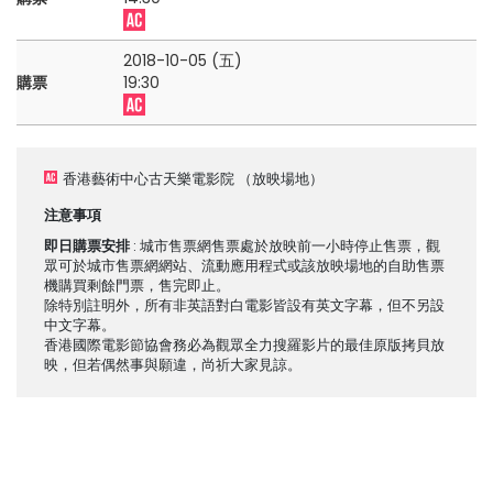
2018-10-05 (五)
購票
19:30
香港藝術中心古天樂電影院
（放映場地）
注意事項
即日購票安排
: 城市售票網售票處於放映前一小時停止售票，觀
眾可於城市售票網網站、流動應用程式或該放映場地的自助售票
機購買剩餘門票，售完即止。
除特別註明外，所有非英語對白電影皆設有英文字幕，但不另設
中文字幕。
香港國際電影節協會務必為觀眾全力搜羅影片的最佳原版拷貝放
映，但若偶然事與願違，尚祈大家見諒。