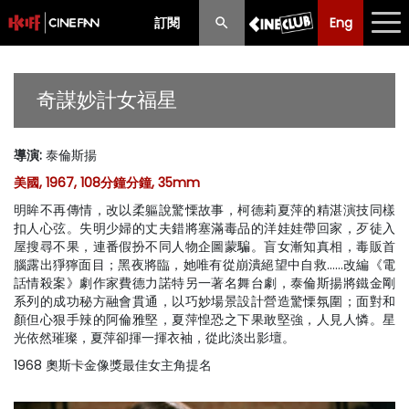
訂閱
Eng
Eng
中文
最新消息
奇謀妙計女福星
節目
導演
:
泰倫斯揚
放映時間表
美國, 1967, 108分鐘分鐘, 35mm
購票須知
明眸不再傳情，改以柔軀說驚慄故事，柯德莉夏萍的精湛演技同樣
扣人心弦。失明少婦的丈夫錯將塞滿毒品的洋娃娃帶回家，歹徒入
優惠計劃
屋搜尋不果，連番假扮不同人物企圖蒙騙。盲女漸知真相，毒販首
腦露出猙獰面目；黑夜將臨，她唯有從崩潰絕望中自救……改編《電
話情殺案》劇作家費德力諾特另一著名舞台劇，泰倫斯揚將鐵金剛
前期節目
系列的成功秘方融會貫通，以巧妙場景設計營造驚慄氛圍；面對和
顏但心狠手辣的阿倫雅堅，夏萍惶恐之下果敢堅強，人見人憐。星
光依然璀璨，夏萍卻揮一揮衣袖，從此淡出影壇。
1968 奧斯卡金像獎最佳女主角提名