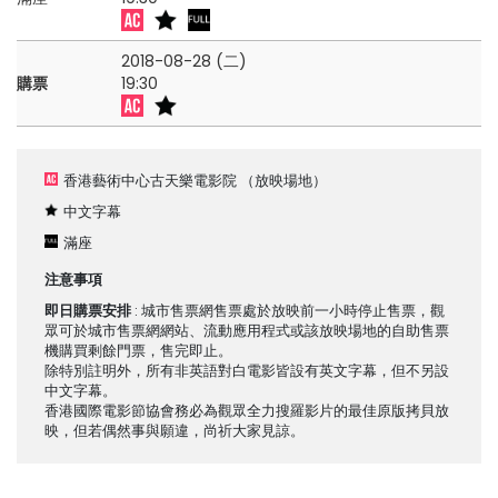
2018-08-28 (二)
購票
19:30
香港藝術中心古天樂電影院
（放映場地）
中文字幕
滿座
注意事項
即日購票安排
: 城市售票網售票處於放映前一小時停止售票，觀
眾可於城市售票網網站、流動應用程式或該放映場地的自助售票
機購買剩餘門票，售完即止。
除特別註明外，所有非英語對白電影皆設有英文字幕，但不另設
中文字幕。
香港國際電影節協會務必為觀眾全力搜羅影片的最佳原版拷貝放
映，但若偶然事與願違，尚祈大家見諒。