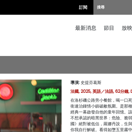
訂閱
最新消息
節目
放
導演
:
史提芬葛斯
法國, 2025, 英語／法語, 62分鐘,
在洛杉磯公路旁小餐館，喝一口死好
衛連治鍾情小鎮破敝氛圍。是那
經典一幕啟發自他的童年回憶。該
不想承認的暗黑世界：危險、脆
國》絕對被低估，羅娜丹說，生
你我自行解破。看得如墮五里霧