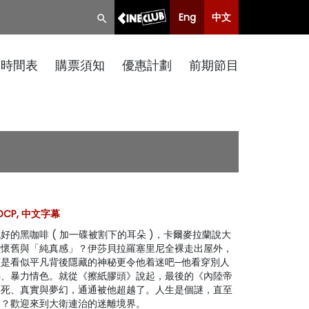
Eng
中文
映時間表
購票須知
優惠計劃
前期節目
 DCP, 中文字幕
的黑咖啡 ( 加一碟被割下的耳朵 )，卡爾麥拉蘭說大
種懷舊與「純真感」？伊莎貝拉羅塞里尼全裸走出屋外，
是看似平凡背後隱藏的神秘更令他着迷吧─他看穿別人
弱、暴力情色。就從《擦紙膠頭》說起，最後的《內陸帝
與死、真實與夢幻，通通被他超越了。人生是個謎，直至
中？歡迎來到大衛連治的迷離境界。