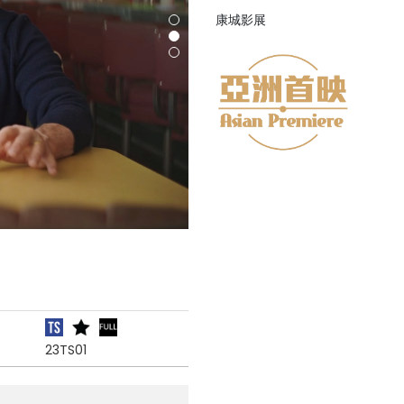
康城影展
23TS01