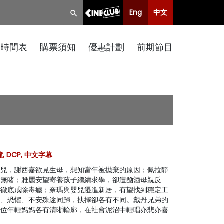
Eng
中文
映時間表
購票須知
優惠計劃
前期節目
鐘, DCP, 中文字幕
生兒，謝西嘉欲見生母，想知當年被拋棄的原因；佩拉靜
若無睹；雅麗安望寄養孩子繼續求學，卻遭酗酒母親反
先徹底戒除毒癮；奈瑪與嬰兒遷進新居，有望找到穩定工
慮、恐懼、不安殊途同歸，抉擇卻各有不同。戴丹兄弟的
五位年輕媽媽各有清晰輪廓，在社會泥沼中輕唱亦悲亦喜