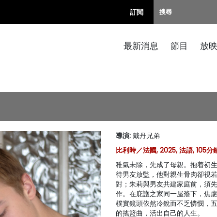
訂閱
最新消息
節目
放
導演
:
戴丹兄弟
比利時／法國, 2025, 法語, 105分
稚氣未除，先成了母親。抱着初
待男友放監，他對親生骨肉卻視
對；朱莉與男友共建家庭前，須
作。在庇護之家同一屋簷下，焦
樸實鏡頭依然冷銳而不乏憐憫，
的搖籃曲，活出自己的人生。