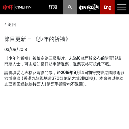
訂閱
Eng
Eng
中文
< 返回
最新消息
節目更新 – 《少年的祈禱》
節目
03/08/2018
放映時間表
《
少年的祈禱
》被檢定為三級影片。未滿18歲而於
公布前
購買該場
門票人士，可由通知當日起申請退票，退票表格
購票須知
可按此下載
。
請將填妥之表格及電影門票，於
2018年9月14日前
寄交香港國際電影
優惠計劃
節辦事處 (香港九龍觀塘道370號創紀之城3期21樓)。本會將以劃線
支票寄回退款給持票人(購票手續費恕不退回)。
前期節目