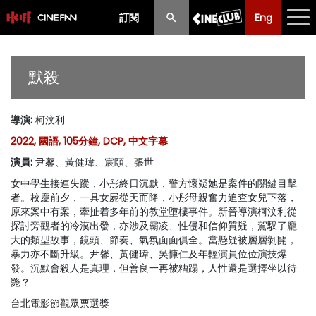
訂閱
Eng
Eng
中文
最新消息
默殺
節目
導演
:
柯汶利
放映時間表
2022, 國語, 105分鐘, DCP, 中文字幕
購票須知
演員
:
尹馨、黃健瑋、宸頤、張世
女中學生接連失蹤，小彤終日沉默，警方懷疑她是案件的關鍵目擊
優惠計劃
者。校慶前夕，一具女屍從天而降，小彤母親奮力追查女兒下落，
原來案中有案，牽扯着多年前的教堂墮樓事件。新晉導演柯汶利從
前期節目
探討旁觀者的冷漠出發，亦涉及霸凌、性侵和信仰質疑，駕馭了龐
大的類型故事，鏡頭、節奏、氣氛面面俱全。當懸疑被層層剝開，
暴力亦不斷升級。尹馨、黃健瑋、吳慷仁及年輕演員位位演技爆
發。沉默會殺人是真理，但善良一再被糟蹋，人性還是選擇坐以待
斃？
台北電影節觀眾票選獎