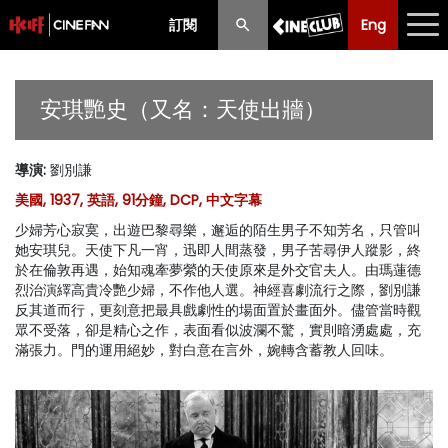
訂閱
Eng
Eng
中文
最新消息
安琪艷史（又名：天使出牆）
節目
導演
:
劉別謙
放映時間表
美國, 1937, 英語, 91分鐘, DCP, 中文字幕
購票須知
少婦芳心寂寞，出遊巴黎尋樂，邂逅的陌生男子不知芳名，只管叫
她安琪兒。天使下凡一宵，迅即人間蒸發，男子苦尋伊人蹤影，終
優惠計劃
於在倫敦再遇，始知魂牽夢縈的天使原來是外交官夫人。由瑪蓮德
烈治演繹高貴冷艷少婦，不作他人選。神經喜劇流行之際，劉別謙
反其道而行，更刻意把最具戲劇性的場面置於畫面外。儘管當時觀
前期節目
眾不受落，卻是精心之作，表面看似波瀾不驚，實則暗湧處處，充
滿張力。門的運用絕妙，對白意在言外，婉轉含蓄教人回味。