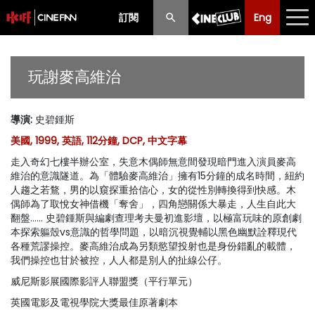
訂閱
Eng
Eng
中文
最新消息
玩謝麥高維治
節目
導演
:
史碧鍾斯
放映時間表
美國, 1999, 英語, 112分鐘, DCP, 中文字幕
購票須知
走入奇幻七樓半辦公室，失意木偶師無意間發現暗門進入演員麥高
維治的意識隧道。為「體驗麥高維治」擁有15分鐘的成名時間，紐約
優惠計劃
人趨之若鶩，男的以窺探重拾信心，女的從性別轉換得到快感。木
偶師為了取悅女神借機「奪舍」，四角戀關係大暴走，人生自此大
翻盤…… 史碧鍾斯與編劇查理考夫曼初進影壇，以極富玩味的原創劇
前期節目
本探索軀殼vs意識的哲學問題，以暗沉視覺輔以黑色幽默詮釋現代
各種荒謬操控。麥高維治成為另類慾望投射也是身份錯亂的載體，
我們操控也甘於被控，人人都是別人的扯線公仔。
威尼斯影展國際影評人聯盟獎（平行單元）
英國電影及電視學院大獎最佳原著劇本