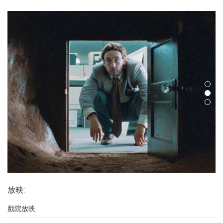
放映
:
戲院放映