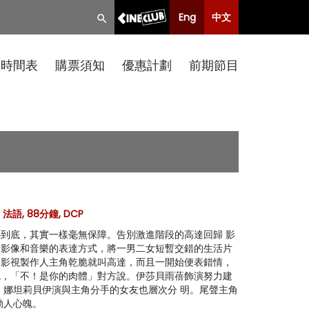
Eng
中文
映時間表
購票須知
優惠計劃
前期節目
法語, 88分鐘, DCP
到底，其實一樣毫無保障。告別激進階段的高達回歸 影
合影像和音樂的表達方式，將一男二女短暫交錯的生活片
。影視製作人主角乾脆就叫高達，而且一開始便表錯情，
魂，「不！是你的肉體」對方說。伊莎貝雨蓓飾演努力建
 娜坦莉貝伊演與主角分手的女友也層次分 明。尾聲主角
動人心魄。