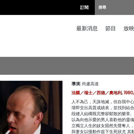
訂閱
最新消息
節目
放
導演
:
尚盧高達
法國／瑞士／西德／奧地利, 1980, 
人不為己，天誅地滅，但自我中心
壇即交出高質成績表，並找到結
段縫入結構既完整卻鬆散的樂章
以為向他示愛的男人喜歡他的靈
立獨立人生的妓女固然先聲奪人，
與妻女以慢動作簽下生死狀尤 其