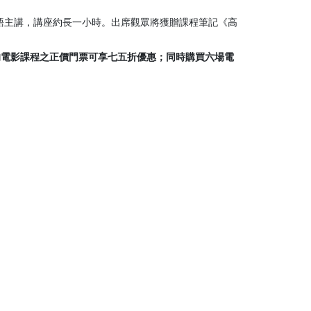
。粵語主講，講座約長一小時。出席觀眾將獲贈課程筆記《高
的電影課程之正價門票可享七五折優惠；同時購買六場電
。