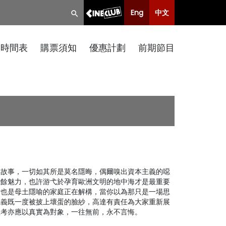
Eng
中文
映時間表
購票須知
優惠計劃
前期節目
的故事，一切如其所是莫名隱晦，偶爾嗅出資本主義的噁
殘餘魅力，也許游弋於孕育歐洲文明的地中海才是最重要
站也是母土隱喻的家庭正在解構，當你以為那只是一場思
主義既一度被披上壞蛋的臉紗，高達有責任為大家重新展
思考亦應以真實為對象，一往無前，永不言悔。