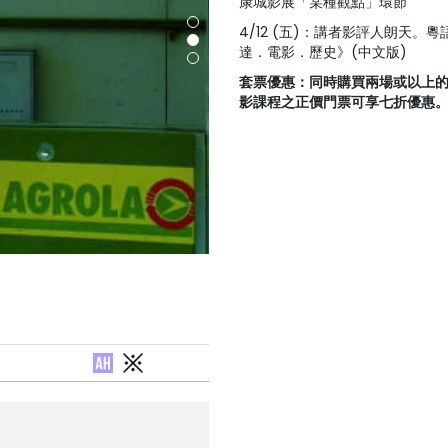
康城影展「某種觀點」環節
4/12 (五)：講者影評人朗天
達．電影．歷史》(中文版)
套票優惠：同時購買兩場或以上
影課程之正價門票可享七折優惠