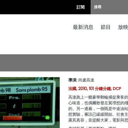
訂閱
最新消息
節目
放
導演
:
尚盧高達
法國, 2010, 101 分鐘分鐘, DCP
高達跑上一艘豪華郵輪捕捉乘客
心味道，也偶爾散發左翼理想的
的。另一邊廂，一個既是中途油
想實驗，審訊已緩緩開始。社會
露其真容，並提醒大家，電影與