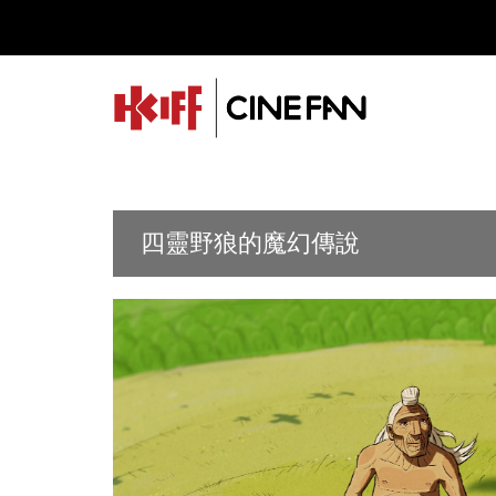
四靈野狼的魔幻傳說