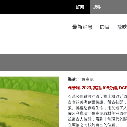
訂閱
最新消息
節目
放
導演
:
亞倫高德
匈牙利, 2023, 英語, 106分鐘, D
石油公司鋪設油管，推土機迫近
古老的美洲創世傳說。盤古初開
狼。牠也想創造生命，用泥造了
匈牙利導演亞倫高德取材美洲原
並從古人智慧，看到非常現代的
在萬物之間找到自己的位置。