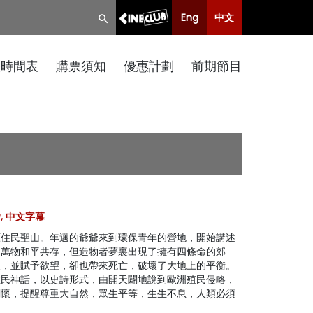
Eng
中文
映時間表
購票須知
優惠計劃
前期節目
CP, 中文字幕
原住民聖山。年邁的爺爺來到環保青年的營地，開始講述
，萬物和平共存，但造物者夢裏出現了擁有四條命的郊
人，並賦予欲望，卻也帶來死亡，破壞了大地上的平衡。
住民神話，以史詩形式，由開天闢地說到歐洲殖民侵略，
關懷，提醒尊重大自然，眾生平等，生生不息，人類必須