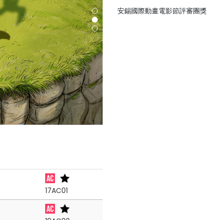
安錫國際動畫電影節評審團獎
17AC01