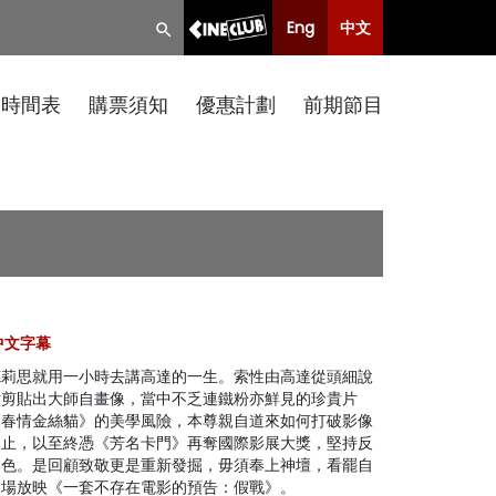
Eng
中文
映時間表
購票須知
優惠計劃
前期節目
, 中文字幕
德莉思就用一小時去講高達的一生。索性由高達從頭細說
片剪貼出大師自畫像，當中不乏連鐵粉亦鮮見的珍貴片
《春情金絲貓》的美學風險，本尊親自道來如何打破影像
中止，以至終憑《芳名卡門》再奪國際影展大獎，堅持反
本色。是回顧致敬更是重新發掘，毋須奉上神壇，看罷自
同場放映《一套不存在電影的預告：假戰》。