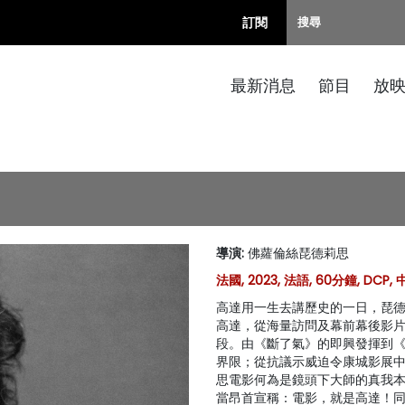
訂閱
最新消息
節目
放
導演
:
佛蘿倫絲琵德莉思
法國, 2023, 法語, 60分鐘, DCP
高達用一生去講歷史的一日，琵
高達，從海量訪問及幕前幕後影
段。由《斷了氣》的即興發揮到
界限；從抗議示威迫令康城影展
思電影何為是鏡頭下大師的真我
當昂首宣稱：電影，就是高達！