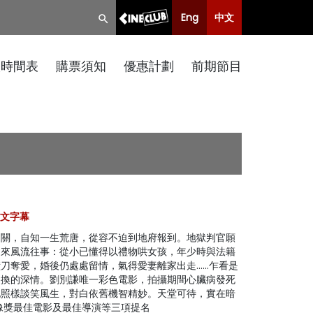
Eng
中文
映時間表
購票須知
優惠計劃
前期節目
, 中文字幕
門關，自知一生荒唐，從容不迫到地府報到。地獄判官願
道來風流往事：從小已懂得以禮物哄女孩，年少時與法籍
刀奪愛，婚後仍處處留情，氣得愛妻離家出走……乍看是
不換的深情。劉別謙唯一彩色電影，拍攝期間心臟病發死
他照樣談笑風生，對白依舊機智精妙。天堂可待，實在暗
像獎最佳電影及最佳導演等三項提名