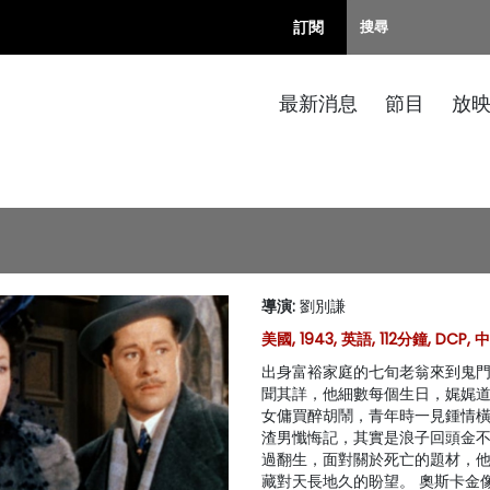
訂閱
最新消息
節目
放
導演
:
劉別謙
美國, 1943, 英語, 112分鐘, DCP
出身富裕家庭的七旬老翁來到鬼
聞其詳，他細數每個生日，娓娓
女傭買醉胡鬧，青年時一見鍾情橫
渣男懺悔記，其實是浪子回頭金
過翻生，面對關於死亡的題材，
藏對天長地久的盼望。 奧斯卡金