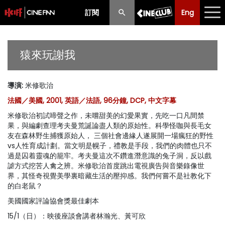
訂閱
Eng
Eng
中文
最新消息
猿來玩謝我
節目
導演
:
米修歌治
放映時間表
法國／美國, 2001, 英語／法語, 96分鐘, DCP, 中文字幕
購票須知
米修歌治初試啼聲之作，未嚐甜美的幻愛果實，先吃一口凡間禁
果，與編劇查理考夫曼荒誕論盡人類的原始性。科學怪咖與長毛女
優惠計劃
友在森林野生捕獲原始人， 三個社會邊緣人遂展開一場瘋狂的野性
vs人性育成計劃。當文明是幌子，禮教是手段，我們的肉體也只不
過是囚着靈魂的籠牢。考夫曼這次不鑽進潛意識的兔子洞，反以戲
前期節目
謔方式挖苦人禽之辨。米修歌治首度跳出電視廣告與音樂錄像世
界，其怪奇視覺美學裏暗藏生活的壓抑感。我們何嘗不是社教化下
的白老鼠？
美國國家評論協會獎最佳劇本
15/1（日）：映後座談會講者林瀚光、黃可欣