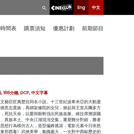
Eng
中文
映時間表
購票須知
優惠計劃
前期節目
 166分鐘, DCP, 中文字幕
鋒文藝巨匠萬楚拉同名小說。十三世紀波希米亞的大動盪
的德意志貴族，再綁架修院的女兒，掀起與王室兵團多方
猛，死抗天命，以愛與殺斬伐出民族血脈。維拉席溯源國
拜、異族本土、中央江湖混沌交集，重塑難分對錯，勝者
物思想行為模仿古人，造型偏鋒搖滾，電影元素今日依然
《東邪西毒》武俠美學，氣魄龐大，一次對中西歐歷史的