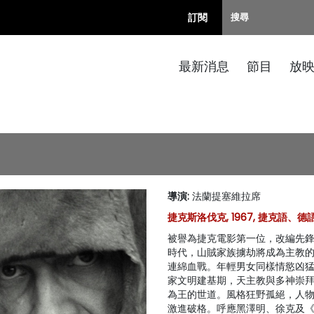
訂閱
最新消息
節目
放
導演
:
法蘭提塞維拉席
捷克斯洛伐克, 1967, 捷克語、德語,
被譽為捷克電影第一位，改編先
時代，山賊家族擄劫將成為主教
連綿血戰。年輕男女同樣情慾凶
家文明建基期，天主教與多神崇
為王的世道。風格狂野孤絕，人
激進破格。呼應黑澤明、徐克及