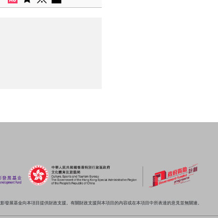
電影發展基金向本項目提供財政支援。有關財政支援與本項目的內容或在本項目中所表達的意見並無關連。