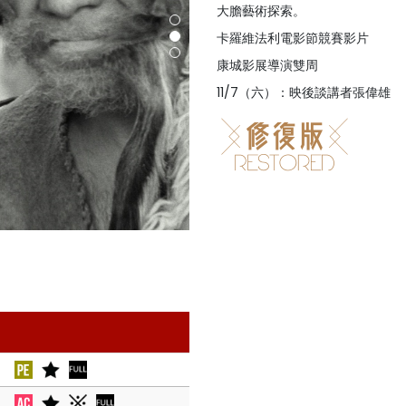
大膽藝術探索。
卡羅維法利電影節競賽影片
康城影展導演雙周
11/7（六）：映後談講者張偉雄