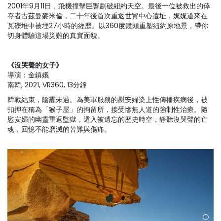
2001年9月11日，飛機撞擊巨響劃破紐約天空。最後一位被救出的倖
存者古茲曼麥米倫，二十年後首次重返世貿中心遺址，娓娓道來在
瓦礫堆中被埋27小時的經歷。以360度鏡頭重塑紐約原地景，帶你
切身體驗這場災難的真實面貌。
《沒哭聲的女子》
導演：金鎮娥
南韓, 2021, VR360, 13分鐘
韓戰結束，陰霾未過。為美軍服務的慰安婦染上性傳播疾病後，被
扣押在稱為「猴子屋」的拘留所，接受慘無人道的強制性治療。隨
慰安婦的幽靈重返監獄，遁入被遺忘的歷史時空，靜聽沒哭聲的亡
魂，回憶不能磨滅的苦難與傷痛。