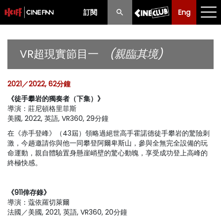
訂閱
Eng
Eng
中文
最新消息
VR超現實節目一
(親臨其境)
節目
2021／2022, 62分鐘
放映時間表
《徒手攀岩的獨奏者（下集）》
導演：莊尼頓格里菲斯
購票須知
美國, 2022, 英語, VR360, 29分鐘
優惠計劃
在《赤手登峰》（43屆）領略過絕世高手霍諾德徒手攀岩的驚險刺
激，今趟邀請你與他一同攀登阿爾卑斯山，參與全無完全設備的玩
命運動，親自體驗置身懸崖峭壁的驚心動魄，享受成功登上高峰的
前期節目
終極快感。
《911倖存錄》
導演：蔻依羅切萊爾
法國／美國, 2021, 英語, VR360, 20分鐘