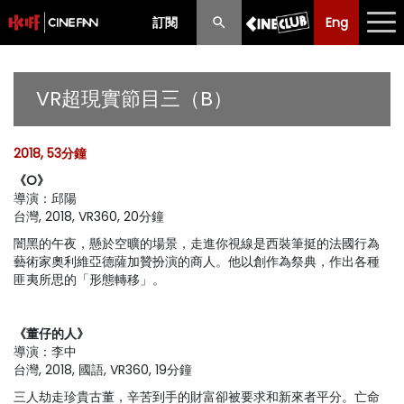
訂閱
Eng
Eng
中文
最新消息
VR超現實節目三（B）
節目
2018, 53分鐘
放映時間表
《O》
導演：邱陽
購票須知
台灣, 2018, VR360, 20分鐘
優惠計劃
闇黑的午夜，懸於空曠的場景，走進你視線是西裝筆挺的法國行為
藝術家奧利維亞德薩加贊扮演的商人。他以創作為祭典，作出各種
匪夷所思的「形態轉移」。
前期節目
《董仔的人》
導演：李中
台灣, 2018, 國語, VR360, 19分鐘
三人劫走珍貴古董，辛苦到手的財富卻被要求和新來者平分。亡命