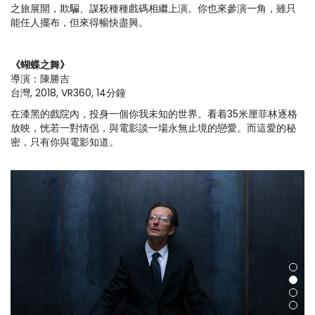
之旅展開，欺騙、謀殺種種戲碼相繼上演。你也來參演一角，雖只
能任人擺布，但來得暢快盡興。
《蝴蝶之舞》
導演：陳勝吉
台灣, 2018, VR360, 14分鐘
在漆黑的戲院內，投身一個你我未知的世界。看着35米厘菲林逐格
放映，恍若一對情侶，與電影談一場永無止境的戀愛。而這愛的秘
密，只有你與電影知道。