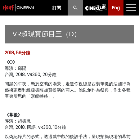
訂閱
Eng
Eng
中文
最新消息
VR超現實節目三（D）
節目
2018, 59分鐘
放映時間表
《O》
導演：邱陽
購票須知
台灣, 2018, VR360, 20分鐘
優惠計劃
闇黑的午夜，懸於空曠的場景，走進你視線是西裝筆挺的法國行為
藝術家奧利維亞德薩加贊扮演的商人。他以創作為祭典，作出各種
匪夷所思的「形態轉移」。
前期節目
《幕後》
導演：趙德胤
台灣, 2018, 國語, VR360, 10分鐘
以偽紀錄片的形式，透過戲中戲的後設手法，呈現拍攝現場的幕前