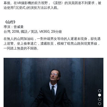
幕後。在VR攝影機的前方視野，《諜戀》的演員因達不到要求，被
迫使用｢沉浸式｣的演技方法以求入戲。
《山行》
導演：曾威量
台灣, 2018, 國語／英語, VR360, 29分鐘
在無人的山間加油站，一對外籍男女等待的人遲遲未現身，卻先遇
上巡警。坐上偷車逃亡，濃霧欺至，模糊了暗黑山路與現實界線，
一同踏上無盡的不歸路。