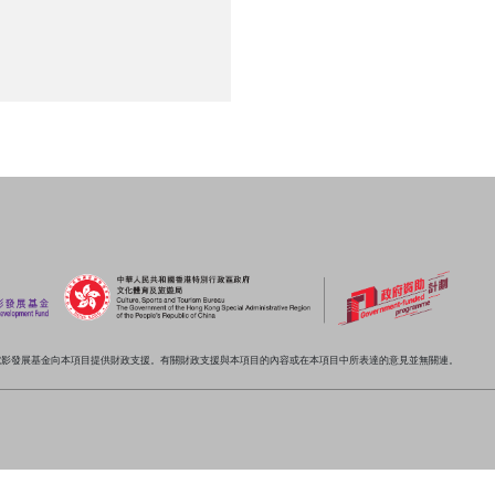
電影發展基金向本項目提供財政支援。有關財政支援與本項目的內容或在本項目中所表達的意見並無關連。