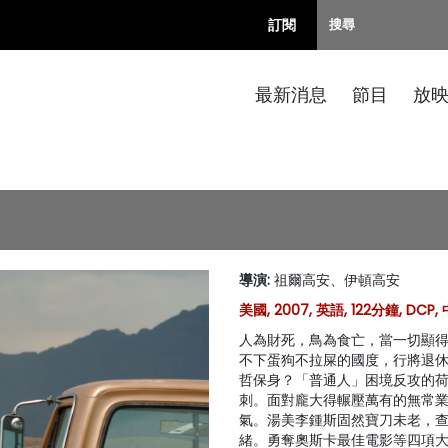
訂閱
最新消息
節目
放
導演
:
祖爾高安、伊頓高安
美國, 2007, 英語, 122分鐘, DCP
人為財死，鳥為食亡，當一切顯得
不下蛋狗不拉屎的國度，行將退
哲保身？「普通人」困境反攻的
刺。面對龐大得輾壓萬有的無常
氣。湯美李鍾斯固然寶刀未老，
緒。勇奪奧斯卡最佳電影等四項