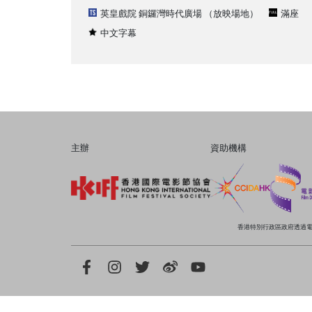
英皇戲院 銅鑼灣時代廣場
（放映場地）
滿座
中文字幕
主辦
資助機構
香港特別行政區政府透過