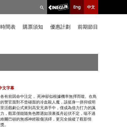
Eng
中文
映時間表
購票須知
優惠計劃
前期節目
, 中文字幕
各有前因命中注定， 死神卻似根據機率無擇而噬。在鳥
休的警官面對不曾碰面的冷血殺人魔，該挺身一拼抑或明
荷里活戲劇公式來到高安兄弟手中，僅成為借力打力的諷
業力，觀眾僅能隨角色際遇如浪裏孤舟起伏不定，喘不過
查維爾巴頓的無感神經殺傷演繹，更完全操縱了觀影情
大獎。