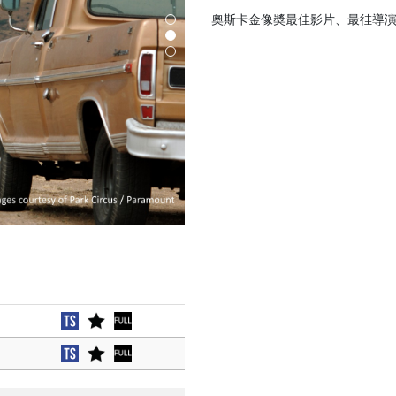
奧斯卡金像奬最佳影片、最徍導