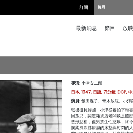
訂閱
最新消息
節目
放
導演
:
小津安二郎
日本, 1947, 日語, 71分鐘, DCP,
演員
:
飯田蝶子、青木放屁、小澤
戰後復員歸國，小津從容拍下輕
回孤兒，認定雜貨店老闆娘是照
惡形惡相，但男孩生性憨厚，終
憫柔風吹拂尿濕的床墊與封閉的