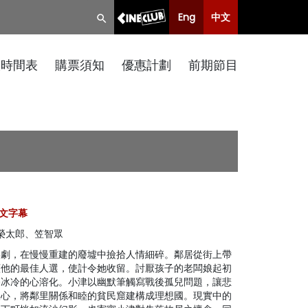
Eng
中文
映時間表
購票須知
優惠計劃
前期節目
 中文字幕
榮太郎、笠智眾
喜劇，在慢慢重建的廢墟中撿拾人情細碎。鄰居從街上帶
顧他的最佳人選，使計令她收留。討厭孩子的老闆娘起初
令冰冷的心溶化。小津以幽默筆觸寫戰後孤兒問題，讓悲
人心，將鄰里關係和睦的貧民窟建構成理想國。現實中的