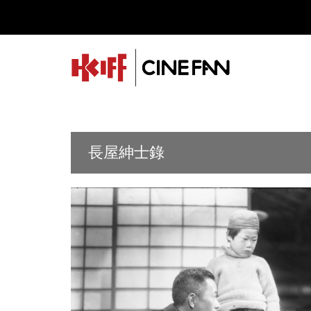
長屋紳士錄