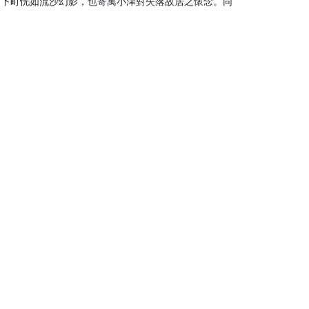
的下町恍如流沙幻影，也寄寓小津對失落故居之懷念。同