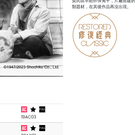
貧民區早給炸彈夷平，片廠搭建
類題材，在其後作品再沒出現。
19AC03