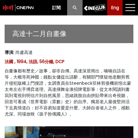
訂閱
Eng
Eng
中文
最新消息
高達十二月自畫像
節目
導演
:
尚盧高達
放映時間表
法國 , 1994, 法語, 56分鐘, DCP
購票須知
自畫像都有歷史／故事，卻非自傳。高達深居簡出，喃喃自語在
等，大概等死神罷；鐘點女傭提出請辭，有關部門懷疑他老翻剪舊
優惠計劃
片侵犯版權上門搜證，女調查員在Steenbeck菲林剪接機前悟出蒙
太奇左右手博弈道理。高達揮舞金漆招牌電影筆：從文本閱讀到書
寫到電視到明信片到自然風景，思緒跳脫自由拼貼帶來出奇視聽，
前期節目
回首可看成《世界電影（眾數）史》的自序。獨居老人最後堅持活
下去真情道白：好不容易知道愛是什麼。大師自省省人之作，感動
尤深。同場放映《
孩子扮俄國人
》。