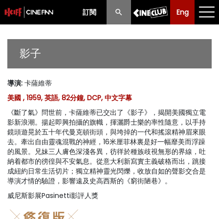
訂閱
Eng
Eng
中文
最新消息
影子
節目
導演
:
卡薩維蒂
放映時間表
美國 , 1959, 英語, 82分鐘, DCP, 中文字幕
購票須知
《斷了氣》問世前，卡薩維蒂已交出了《影子》，揭開美國獨立電
影新浪潮。揚起即興拍攝的旗幟，揮灑爵士樂的率性隨意，以手持
優惠計劃
鏡頭遊晃於五十年代曼克頓街頭，與垮掉的一代和搖滾精神眉來眼
去。牽出自由靈魂混戰的神經，16米厘菲林裏是好一幅靡美而浮躁
的風景。兄妹三人膚色深淺各異，彷徉於種族歧視無形的界線，吐
前期節目
納着都市的徬徨與不安氣息。從意大利新寫實主義破格而出，跳接
成紐約日常生活切片；獨立精神靈光閃爍，收放自如的聲影交合是
導演才情的驗證，影響遠及史高西斯的《窮街陋巷》。
威尼斯影展Pasinetti影評人獎