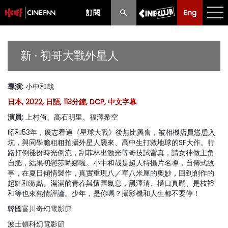
訂閱
Eng
Eng
中文
最新消息
新 · 初哥大戰外星人
節目
導演
:
小中和哉
放映時間表
日本, 2022, 日語, 113分鐘, DCP, 中文字幕
購票須知
演員
:
上村侑、髙石明里、福澤希空
昭和53年，廣志看過《星球大戰》後無比興奮，被相機店員慫恿入
優惠計劃
坑，與同學膽粗粗拍攝外星人襲來、高中生打救地球的SF大作。行
路打倒褪扮時光倒流，刮菲林出激光等奇技試當真，請女神做主角
前期節目
自肥，結果初戀莎喲娜啦。小中和哉是超人特攝片名導，自傳式故
事，在夏日傾情製作，真實重現八／單八米厘的奧妙，回到創作的
起點和激點。滿滿的青春與懷舊氣息，黑澤清、樋口真嗣、是枝裕
和等也來熱情評論。少年，是你嗎？攝影機和人生都不要停！
韓國富川奇幻電影節
波士頓科幻電影節