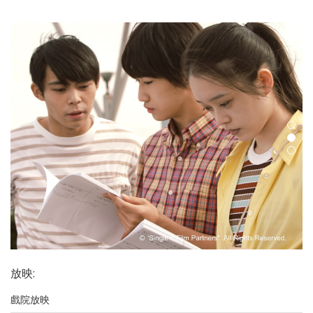
放映
:
戲院放映