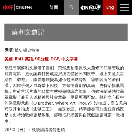
訂閱
Eng
Eng
中文
最新消息
蘇利文遊記
節目
導演
:
披史頓史特治
放映時間表
美國, 1941, 英語, 90分鐘, DCP, 中文字幕
購票須知
當紅導演蘇利文厭倦了喜劇，突然想拍部反映大蕭條下底層窘境的
寫實電影，更玩認真打扮成流浪漢去體驗民間疾苦。遇上失意奀星
優惠計劃
結伴「窮遊」，陰差陽錯變為如假包換吃冷飯、瞓收容所的潦倒
漢，因錯手傷人成為階下囚後，方領悟喜劇的真義。史特治指桑罵
槐，對荷里活片廠的畸型生態極盡嘲諷之能事，仿效法蘭基勃拉高
前期節目
舉電影「兼具人道精神與社會意義」更是可圈可點。蘇利文心目中
的偽電影悲劇《O Brother, Where Art Thou?》沒拍成，高安兄弟
巧取其名拍成《逃獄三王》，如珠妙語、精準節奏再加瘋狂喜感既
是向史特治取經更是致敬，那種抵死挖苦與自我戲謔更可謂一脈相
承。
29/10（日）：映後談講者何思穎