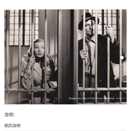
放映
:
戲院放映