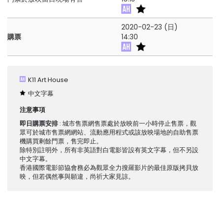
2020-02-23 (日)
購票
14:30
K11 Art House
中文字幕
注意事項
即日購票安排
: 城市售票網售票處於放映前一小時停止售票，觀
眾可於城市售票網網站、流動應用程式或該放映場地的自助售票
機購買剩餘門票，售完即止。
除特別註明外，所有非英語對白電影皆設有英文字幕，但不另設
中文字幕。
香港國際電影節協會務必為觀眾全力搜羅影片的最佳原版拷貝放
映，但若偶然事與願違，尚祈大家見諒。