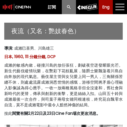
訂閱
Eng
Eng
中文
最新消息
夜流（又名：艷妓春色）
節目
導演
:
成瀨巳喜男、川島雄三
放映時間表
日本, 1960, 111 分鐘分鐘, DCP
購票須知
成瀨的敏感內斂，碰撞川島的放任張狂，劃破夜空迸發耀眼光芒。
新生代藝伎縱情玩樂，在艷彩下花枝亂展，隨爵士樂飄蕩着川島自
優惠計劃
由奔放的現代氣息。藝伎屋主管與女兒愛上同一男人，三角關係苦
纏不休，則處處流露成瀨洞悉世情的感慨，游移空間將矛盾心理融
入影像誠為得心應手。一收一放兩種風格非但全沒違和，舊社會與
前期節目
新時代的更替，傳承與創新的衝擊，更是絲絲入扣。山田五十鈴與
成瀨最後一次合作，與司葉子兩母女雖同根連枝，終究花自飄零水
自流，莫不是成瀨電影中最令人黯然神傷的結局。
按此
閱覽有關2月22日及23日Cine Fan場次更改消息。