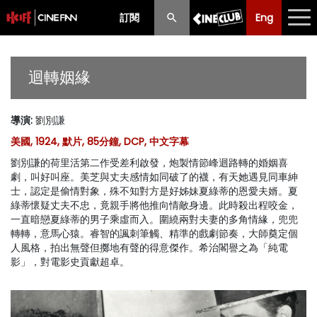
訂閱
Eng
Eng
中文
最新消息
迴轉姻緣
節目
導演
:
劉別謙
放映時間表
美國, 1924, 默片, 85分鐘, DCP, 中文字幕
購票須知
劉別謙的荷里活第二作受差利啟發，炮製情節峰迴路轉的婚姻喜
劇，叫好叫座。美芝與丈夫感情如同破了的襪，有天她遇見同車紳
優惠計劃
士，認定是偷情對象，殊不知對方是好姊妹夏綠蒂的恩愛夫婿。夏
綠蒂懷疑丈夫不忠，竟親手將他推向情敵身邊。此時殺出程咬金，
一直暗戀夏綠蒂的男子乘虛而入。圍繞兩對夫妻的多角情緣，兜兜
前期節目
轉轉，意馬心猿。睿智的諷刺筆觸、精準的戲劇節奏，大師奠定個
人風格，拍出無聲但擲地有聲的得意傑作。希治閣譽之為「純電
影」，對電影史貢獻超卓。