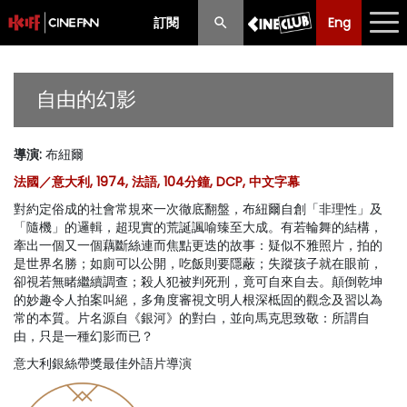
訂閱
Eng
Eng
中文
最新消息
自由的幻影
節目
導演
:
布紐爾
放映時間表
法國／意大利, 1974, 法語, 104分鐘, DCP, 中文字幕
購票須知
對約定俗成的社會常規來一次徹底翻盤，布紐爾自創「非理性」及
「隨機」的邏輯，超現實的荒誕諷喻臻至大成。有若輪舞的結構，
優惠計劃
牽出一個又一個藕斷絲連而焦點更迭的故事：疑似不雅照片，拍的
是世界名勝；如廁可以公開，吃飯則要隱蔽；失蹤孩子就在眼前，
卻視若無睹繼續調查；殺人犯被判死刑，竟可自來自去。顛倒乾坤
前期節目
的妙趣令人拍案叫絕，多角度審視文明人根深柢固的觀念及習以為
常的本質。片名源自《銀河》的對白，並向馬克思致敬：所謂自
由，只是一種幻影而已？
意大利銀絲帶獎最佳外語片導演