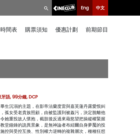
Eng
中文
映時間表
購票須知
優惠計劃
前期節目
牙語, 99分鐘, DCP
爾畢生沉溺的主題，在影帝法蘭度雷與嘉芙蓮丹露愛恨糾
後，孤女受老貴族照顧，由被監護到被姦污，決定脫離他
疾令她重投故人懷抱，截肢後反過來藉慾望把操縱權緊握
為教堂鐘錘的詭異景象，是無神論者布紐爾自身夢魘的投
、施控與受控互換、性別權力逆轉的複雜層次，種種狂想
。