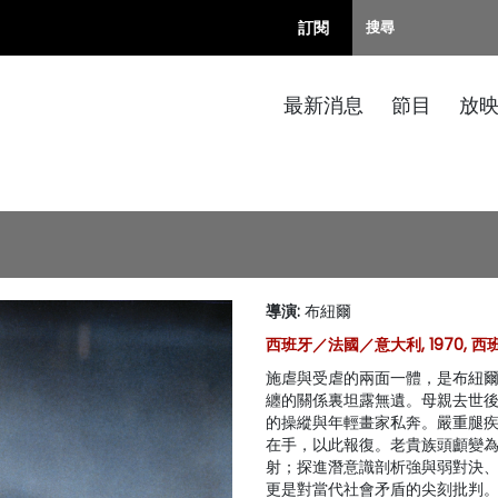
訂閱
最新消息
節目
放
導演
:
布紐爾
西班牙／法國／意大利, 1970, 西班
施虐與受虐的兩面一體，是布紐
纏的關係裏坦露無遺。母親去世
的操縱與年輕畫家私奔。嚴重腿
在手，以此報復。老貴族頭顱變
射；探進潛意識剖析強與弱對決
更是對當代社會矛盾的尖刻批判