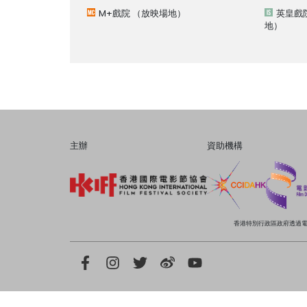
M+戲院
（放映場地）
英皇戲院
地）
主辦
資助機構
香港特別行政區政府透過