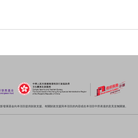
電影發展基金向本項目提供財政支援。有關財政支援與本項目的內容或在本項目中所表達的意見並無關連。