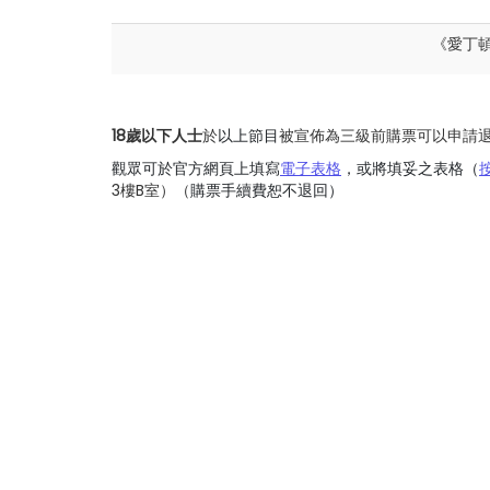
《
愛丁
18歲以下人士
於
以上節目
被宣佈為三級前購票可以申請
觀眾可於官方網頁上填寫
電子表格
，或將填妥之表格（
3樓B室）（
購票手續費恕不退回）