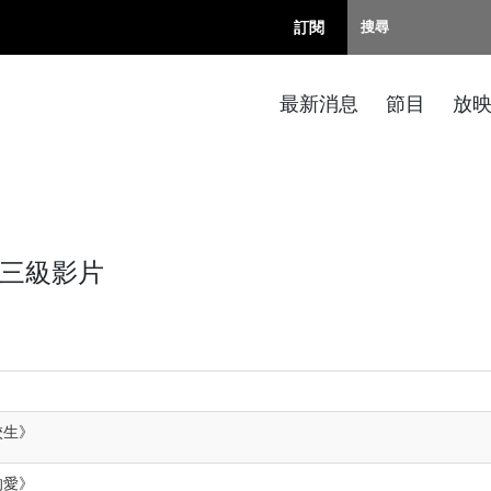
訂閱
最新消息
節目
放
 三級影片
校生
》
的愛
》