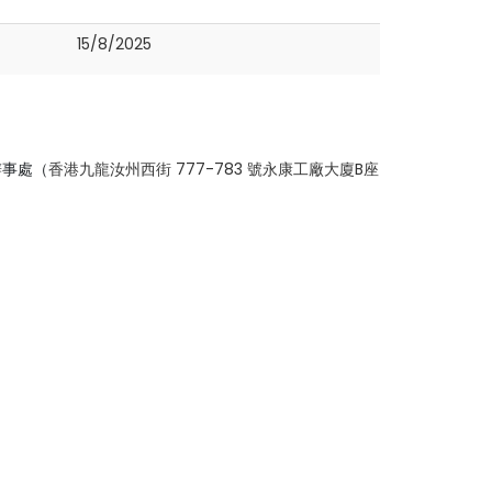
15/8/2025
辦事處（
香港九龍汝州西街 777-783 號永康工廠大廈B座