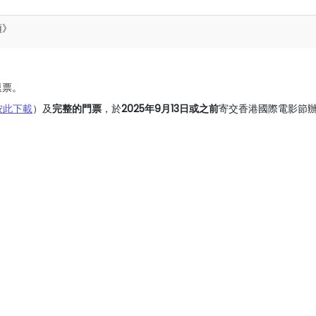
頓
》
退票
。
按此下載
）及
完整的門票
，於
2025年9月13日或之前
寄交香港國際電影節