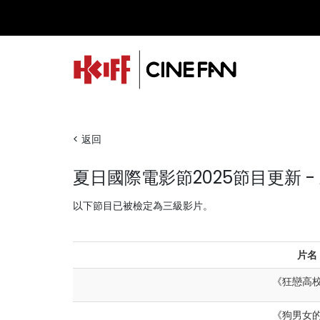
< 返回
夏日國際電影節2025節目更新 -
以下節目已被檢定為三級影片。
片名
《
狂戀高
《
狗男女