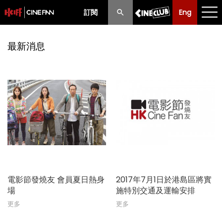
訂閱
Eng
Eng
中文
最新消息
最新消息
節目
放映時間表
購票須知
優惠計劃
前期節目
電影節發燒友 會員夏日熱身
2017年7月1日於港島區將實
場
施特別交通及運輸安排
更多
更多