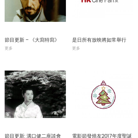
節目更新 – 《大寫特寫》
是日所有放映將如常舉行
更多
更多
節目更新: 溝口健二座談會
電影節發燒友2017年度聖誕