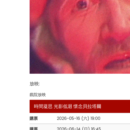
放映
:
戲院放映
時間凝思 光影低迴 懷念貝拉塔爾
購票
2026-05-16 (六)
19:00
購票
2026-06-14 (日)
16:45