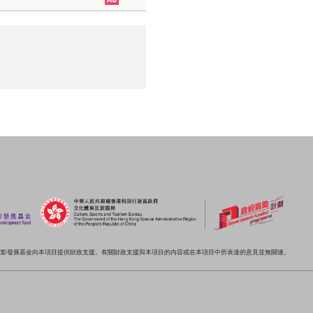
電影發展基金向本項目提供財政支援。有關財政支援與本項目的內容或在本項目中所表達的意見並無關連。