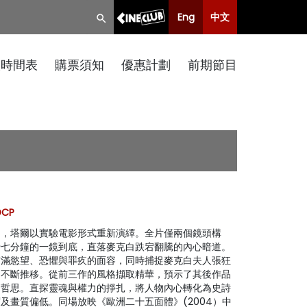
Eng
中文
映時間表
購票須知
優惠計劃
前期節目
DCP
力，塔爾以實驗電影形式重新演繹。全片僅兩個鏡頭構
十七分鐘的一鏡到底，直落麥克白跌宕翻騰的內心暗道。
佈滿慾望、恐懼與罪疚的面容，同時捕捉麥克白夫人張狂
內不斷推移。從前三作的風格擷取精華，預示了其後作品
的哲思。直探靈魂與權力的掙扎，將人物內心轉化為史詩
及畫質偏低。同場放映《歐洲二十五面體》(2004）中