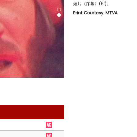
短片《序幕》(6’)。
Print Courtesy: MTVA