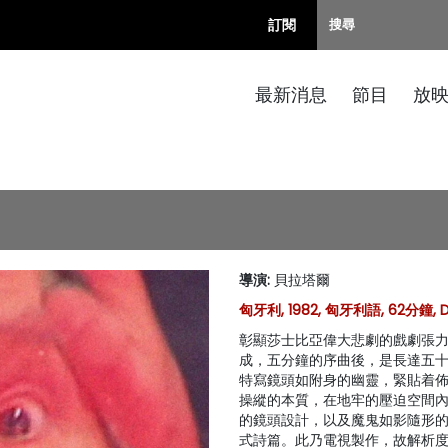
訂閱
最新消息
節目
放
導演
:
貝拉塔爾
匈牙利, 1982, 匈牙利語, 62分鐘, 
彰顯莎士比亞偉大悲劇的戲劇張
成，五分鐘的序曲後，是長達五
特寫鏡頭如附身的幽靈，緊貼着
操縱的本質，在地牢的壓迫空間
的鏡頭設計，以及魔鬼如影隨形
式詩篇。此乃電視製作，故解析度