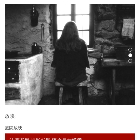
放映
:
戲院放映