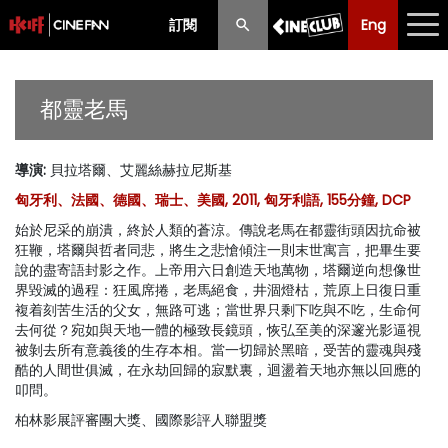
訂閱
Eng
Eng
中文
最新消息
都靈老馬
節目
導演
:
貝拉塔爾、艾麗絲赫拉尼斯基
放映時間表
匈牙利、法國、德國、瑞士、美國, 2011, 匈牙利語, 155分鐘, DCP
購票須知
始於尼采的崩潰，終於人類的蒼涼。傳說老馬在都靈街頭因抗命被
狂鞭，塔爾與哲者同悲，將生之悲愴傾注一則末世寓言，把畢生要
優惠計劃
說的盡寄語封影之作。上帝用六日創造天地萬物，塔爾逆向想像世
界毀滅的過程：狂風席捲，老馬絕食，井涸燈枯，荒原上日復日重
複着刻苦生活的父女，無路可逃；當世界只剩下吃與不吃，生命何
前期節目
去何從？宛如與天地一體的極致長鏡頭，恢弘至美的深邃光影逼視
被剝去所有意義後的生存本相。當一切歸於黑暗，受苦的靈魂與殘
酷的人間世俱滅，在永劫回歸的寂默裏，迴盪着天地亦無以回應的
叩問。
柏林影展評審團大獎、國際影評人聯盟獎