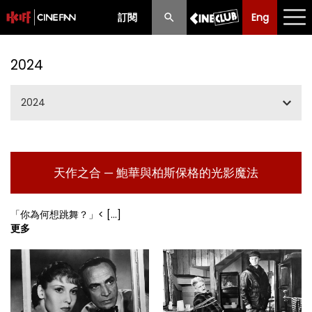
訂閱
Eng
Eng
中文
最新消息
2024
節目
2024
放映時間表
一、二、三月節目
購票須知
天作之合 ─ 鮑華與柏斯保格的光影魔法
五、六、七月節目
優惠計劃
夏日國際電影節2024
「你為何想跳舞？」
< [...]
前期節目
更多
九、十月節目
十一、十二月節目