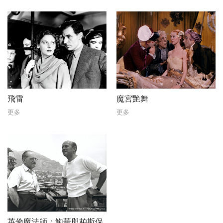
飛雷
魔宮艷舞
更多
更多
英倫魔法師：鮑華與柏斯保