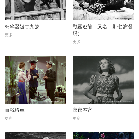
納粹潛艇廿九號
戰國逃龍（又名：卅七號潛
艇）
更多
更多
百戰將軍
夜夜春宵
更多
更多