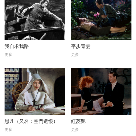
我自求我路
平步青雲
更多
更多
思凡（又名：空門遺恨）
紅菱艷
更多
更多