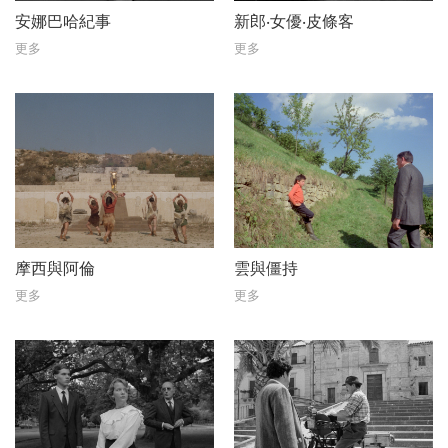
安娜巴哈紀事
新郎‧女優‧皮條客
更多
更多
摩西與阿倫
雲與僵持
更多
更多