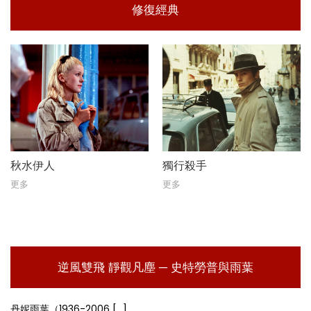
修復經典
秋水伊人
獨行殺手
更多
更多
逆風雙飛 靜觀凡塵 ─ 史特勞普與雨葉
丹妮雨葉（1936-2006 [...]