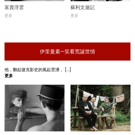
富貴浮雲
蘇利文遊記
更多
更多
伊里曼素—笑看荒誕世情
他，翻起捷克影史的風起雲湧， [...]
更多