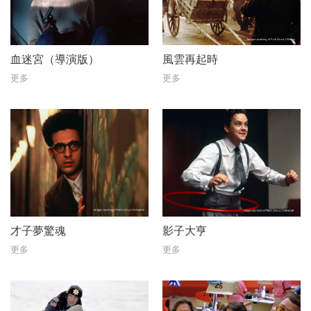
血迷宮（導演版）
風雲再起時
更多
更多
才子夢驚魂
影子大亨
更多
更多