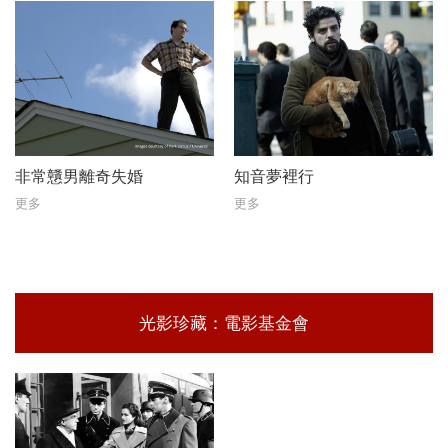
非常戇男離奇失婚
知音夢裡行
更多
更多
光影珍藏：電影基金會