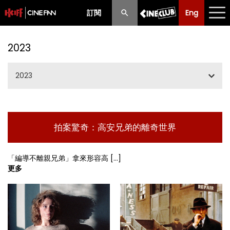
訂閱
Eng
Eng
中文
最新消息
2023
節目
2023
放映時間表
一、二、三月節目
購票須知
拍案驚奇：高安兄弟的離奇世界
五、六、七月節目
優惠計劃
夏日國際電影節2023
「編導不離親兄弟」拿來形容高 [...]
前期節目
更多
九、十月節目
十一、十二月節目