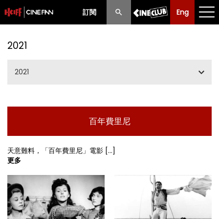
訂閱
Eng
Eng
中文
最新消息
2021
節目
2021
放映時間表
一、二、三月節目
購票須知
百年費里尼
百年費里尼
優惠計劃
五、六、七月節目
天意難料，「百年費里尼」電影 [...]
前期節目
更多
夏日國際電影節2021
九、十月節目