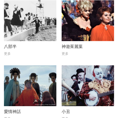
八部半
神遊茱麗葉
更多
更多
愛情神話
小丑