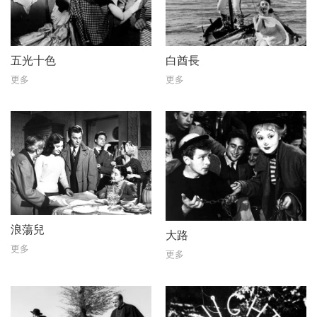
十一、十二月節目
五光十色
白酋長
更多
更多
浪蕩兒
大路
更多
更多